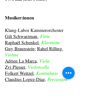
Musiker:innen
Klang-Labor Kammerorchester
Gili Schwarzman
,
Flöte
Raphaël Schenkel
,
Klarinette
Guy Braunstein
;
Rahel Rilling
,
Violine
Adrien La Marca
,
Viola
Zvi Plesser
,
Violoncello
Folkert Weitzel
,
Kontrabass
Claudius Lopez-Díaz
,
Percussion
Ye-Ran Kim
;
Clemens
Müller
,
Klavier