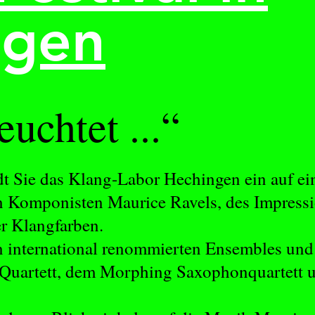
ngen
uchtet ...“
dt Sie das Klang-Labor Hechingen ein auf ei
en Komponisten Maurice Ravels, des Impressi
er Klangfarben.
n international renommierten Ensembles un
 Quartett, dem Morphing Saxophonquartett un