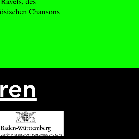
Ravels, des
nzösischen Chansons
ren