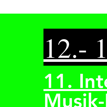
12.
- 
11. In
Musik-